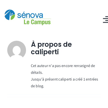
Passer
au
contenu
T
N
Professionnels
À propos de
caliperti
Reconversion professionnelle
Qui sommes-nous ?
Cet auteur n'a pas encore renseigné de
détails.
Blog
Jusqu'à présent caliperti a créé 1 entrées
de blog.
Contact